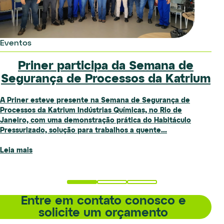
Institucional
Eventos
Institucional
Priner Plan: como uma solução
Priner apoia Instituto Victorem no
Priner participa da Semana de
desenvolvida internamente
Segurança de Processos da Katrium
halterofilismo paralímpico
transformou a gestão de operações
A Priner esteve presente na Semana de Segurança de
“Fortes” é o adjetivo perfeito para definir os atletas do
No segundo episódio da série Bastidores da Priner,
Processos da Katrium Indústrias Químicas, no Rio de
Instituto Victorem, instituição apoiada pela Priner que atua
apresentamos o Priner Plan, uma plataforma desenvolvida
Janeiro, com uma demonstração prática do Habitáculo
na formação e no desenvolvimento de atletas de ponta na
internamente para elevar o nível de controle e visibilidade
Pressurizado, solução para trabalhos a quente...
modalidade de...
sobre os serviços executados em campo....
Leia mais
Leia mais
Leia mais
Entre em contato conosco e
solicite um orçamento