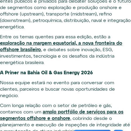
entes públicos e privados para debater soluções e o futuro
de segmentos como exploração e produção onshore e
offshore (upstream), transporte (midstream), refino
(downstream), petroquímica, distribuição, naval e integração
energética.
Entre os temas quentes para essa edição, estão a
exploração na margem equatorial, a nova fronteira do
offshore brasileiro
, e debates sobre inovação, ESG,
investimentos, tecnologia e os desafios da indústria
energética brasileira.
A Priner na Bahia Oil & Gas Energy 2026
Nossa equipe estará no evento para conversar com
clientes, parceiros e buscar novas oportunidades de
negócio.
Com longa relação com o setor de petróleo e gás,
contamos com um
amplo portfólio de serviços para os
segmentos offshore e onshore
, cobrindo desde o
planejamento e execução de inspeções de integridade até