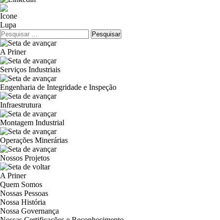
Pesquisar
por:
A Priner
Serviços Industriais
Engenharia de Integridade e Inspeção
Infraestrutura
Montagem Industrial
Operações Minerárias
Nossos Projetos
A Priner
Quem Somos
Nossas Pessoas
Nossa História
Nossa Governança
Nossas Certificações e Reconhecimento