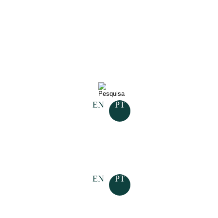
Pesquisar
por:
EN
PT
EN
PT