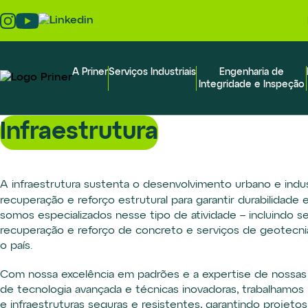
Skip
to
the
content
A Priner
Serviços Industriais
Engenharia de
Integridade e Inspeção
Infraestrutura
A infraestrutura sustenta o desenvolvimento urbano e indust
recuperação e reforço estrutural para garantir durabilidade
somos especializados nesse tipo de atividade – incluindo s
recuperação e reforço de concreto e serviços de geotecn
o país.
Com nossa excelência em padrões e a expertise de nossas
de tecnologia avançada e técnicas inovadoras, trabalhamos
e infraestruturas seguras e resistentes, garantindo projet