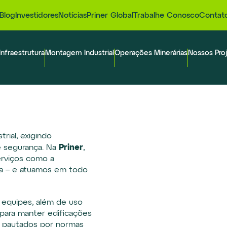
Blog
Investidores
Notícias
Priner Global
Trabalhe Conosco
Contat
Infraestrutura
Montagem Industrial
Operações Minerárias
Nossos Pro
rial, exigindo
Priner
 e segurança. Na
,
erviços como a
ia – e atuamos em todo
 equipes, além de uso
 para manter edificações
os pautados por normas