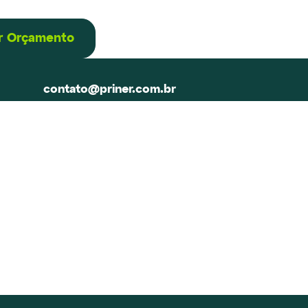
ar Orçamento
contato@priner.com.br