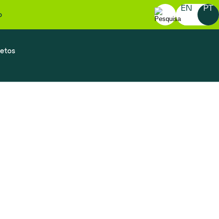
EN
PT
o
Pesquisar
por:
jetos