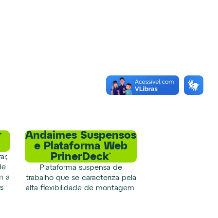
r
Andaimes Suspensos
e Plataforma Web
PrinerDeck®
ar,
de
Plataforma suspensa de
m a
trabalho que se caracteriza pela
s
alta flexibilidade de montagem.