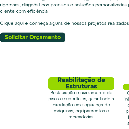
rigorosas, diagnósticos precisos e soluções personalizadas
cliente com eficiência.
Clique aqui e conheça alguns de nossos projetos realizados
Solicitar Orçamento
Reabilitação de
Estruturas
Restauração e nivelamento de
pisos e superfícies, garantindo a
in
circulação em segurança de
máquinas, equipamentos e
p
mercadorias.