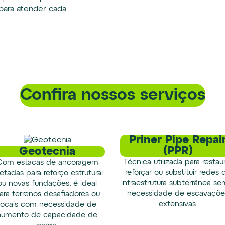
 para atender cada
.
Confira nossos serviços
Priner Pipe Repai
(PPR)
Geotecnia
Técnica utilizada para restaur
Com estacas de ancoragem
reforçar ou substituir redes 
jetadas para reforço estrutural
infraestrutura subterrânea se
ou novas fundações, é ideal
necessidade de escavaçõe
ara terrenos desafiadores ou
extensivas.
locais com necessidade de
aumento de capacidade de