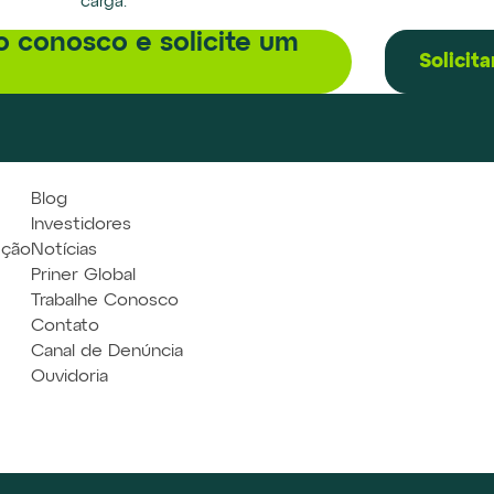
carga.
o conosco e solicite um
Solicit
Blog
Investidores
eção
Notícias
Priner Global
Trabalhe Conosco
Contato
Canal de Denúncia
Ouvidoria