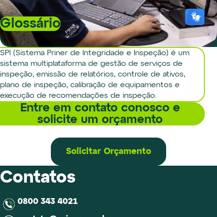
Glossário
SPI (Sistema Priner de Integridade e Inspeção) é um
sistema multiplataforma de gestão de serviços de
inspeção, emissão de relatórios, controle de ativos,
plano de inspeção, calibração de equipamentos e
execução de recomendações de inspeção.
Entre em contato conosco e
solicite um orçamento
Solicitar Orçamento
Contatos
0800 343 4021